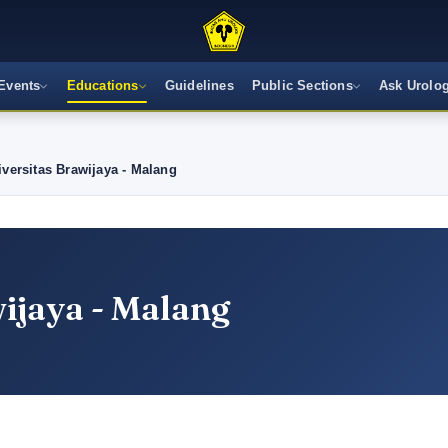
Events
Educations
Guidelines
Public Sections
Ask Urolog
iversitas Brawijaya - Malang
ijaya - Malang