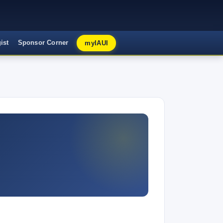
myIAUI
ist
Sponsor Corner