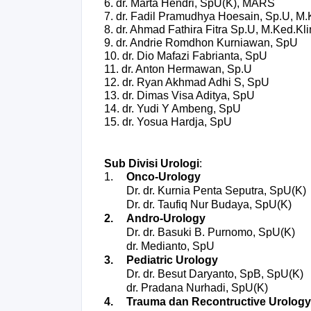
6. dr. Marta Hendri, SpU(K), MARS
7. dr. Fadil Pramudhya Hoesain, Sp.U, M.
8. dr. Ahmad Fathira Fitra Sp.U, M.Ked.Kli
9. dr. Andrie Romdhon Kurniawan, SpU
10. dr. Dio Mafazi Fabrianta, SpU
11. dr. Anton Hermawan, Sp.U
12. dr. Ryan Akhmad Adhi S, SpU
13. dr. Dimas Visa Aditya, SpU
14. dr. Yudi Y Ambeng, SpU
15. dr. Yosua Hardja, SpU
Sub Divisi Urologi
:
1.
Onco-Urology
Dr. dr. Kurnia Penta Seputra, SpU(K)
Dr. dr. Taufiq Nur Budaya, SpU(K)
2.
Andro-Urology
Dr. dr. Basuki B. Purnomo, SpU(K)
dr. Medianto, SpU
3.
Pediatric Urology
Dr. dr. Besut Daryanto, SpB, SpU(K)
dr. Pradana Nurhadi, SpU(K)
4.
Trauma dan Recontructive Urology