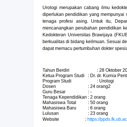
Urologi merupakan cabang ilmu kedokte
diperlukan pendidikan yang mempunyai s
tenaga profesi asing. Untuk itu, Depa
mencanangkan perubahan pendidikan ked
Kedokteran Universitas Brawijaya (FKU
berkualitas di bidang keilmuan. Sesuai d
dapat memacu pertumbuhan dokter spesial
Tahun Berdiri
                : 28 Oktober 
Ketua Program Studi
: 
Dr. dr. Kurnia Pen
Program Studi
                : Urologi
Dosen
                        : 24 orang2
Guru Besar
                : -
Tenaga Kependidikan
: 
2 orang
Mahasiswa Total
        : 50 orang
Mahasiswa Baru
        : 6 orang
Lulusan
                        : 23 orang 
Website
:
https://ppds.fk.ub.ac