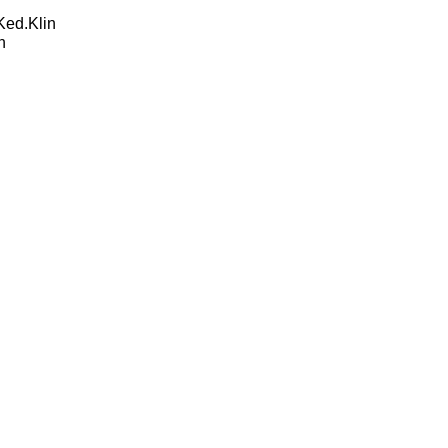
Ked.Klin
n