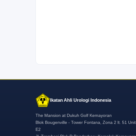
Ikatan Ahli Urologi Indonesia
The Mansion at Dukuh Golf Kemayoran
Blok Bougenville - Tower Fontana, Zona 2 lt. 51 Unit
E2