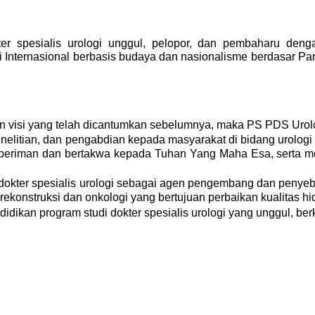
er spesialis urologi unggul, pelopor, dan pembaharu dengan
i Internasional berbasis budaya dan nasionalisme berdasar Pan
isi yang telah dicantumkan sebelumnya, maka PS PDS Urologi
litian, dan pengabdian kepada masyarakat di bidang urologi ya
eriman dan bertakwa kepada Tuhan Yang Maha Esa, serta memil
okter spesialis urologi sebagai agen pengembang dan penyebar 
rekonstruksi dan onkologi yang bertujuan perbaikan kualitas hi
idikan program studi dokter spesialis urologi yang unggul, ber