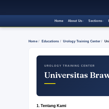
Home
About Us
Sections
Home
/
Educations
/
Urology Training Center
/
Un
UROLOGY TRAINING CENTER
Universitas Braw
1. Tentang Kami