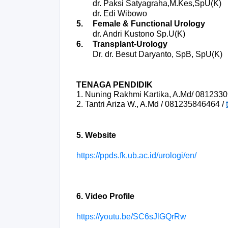
dr. Paksi Satyagraha,M.Kes,SpU(K)
        dr. Edi Wibowo
5.
Female & Functional Urology
dr. Andri Kustono Sp.U(K)
6.
Transplant-Urology
Dr. dr. Besut Daryanto, SpB, SpU(K)
TENAGA PENDIDIK
1. Nuning Rakhmi Kartika, A.Md/ 08123309
2. Tantri Ariza W., A.Md / 081235846464 /
5. Website
https://ppds.fk.ub.ac.id/urologi/en/
6. Video Profile
https://youtu.be/SC6sJlGQrRw