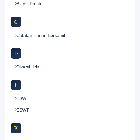
Biopsi Prostat
C
Catatan Harian Berkemih
D
Diversi Urin
E
ESWL
ESWT
K